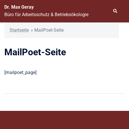
Zum
Dr. Max Geray
Inhalt
Suche
Büro für Arbeitsschutz & Betriebsökologie
springen
Startseite
»
MailPoet-Seite
MailPoet-Seite
[mailpoet_page]
Beitragsnavigation